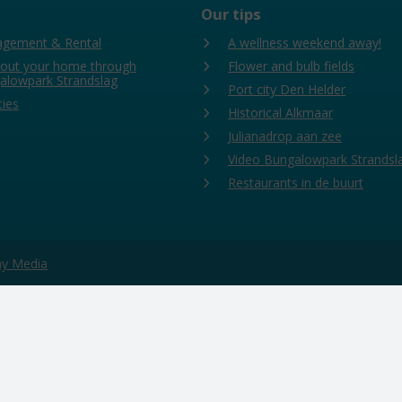
Our tips
gement & Rental
A wellness weekend away!
 out your home through
Flower and bulb fields
alowpark Strandslag
Port city Den Helder
ties
Historical Alkmaar
Julianadrop aan zee
Video Bungalowpark Strandsl
Restaurants in de buurt
day Media
 functions properly. Read more about our use of cookies in our
privac