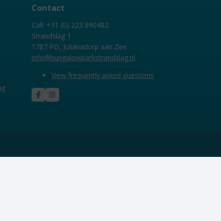
Contact
Call: +31 (0) 223 690482
Strandslag 1
1787 PD, Julianadorp aan Zee
info@bungalowparkstrandslag.nl
View frequently asked questions
ag
y policy
. By clicking allow, you agree to this.
Deny
Customize
Allow all