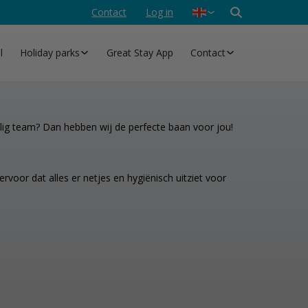
Contact
Log in
Nederlands
Deutsch
l
Holiday parks
Great Stay App
Contact
lig team? Dan hebben wij de perfecte baan voor jou!
oor dat alles er netjes en hygiënisch uitziet voor