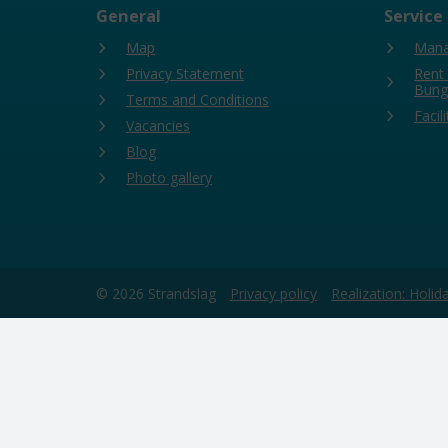
General
Service
Map
Mana
Privacy Statement
Rent
Bung
Terms and Conditions
Facili
Vacancies
Blog
Photo gallery
© 2026 Strandslag
Privacy policy
Realization: Holi
This website uses cookies
We use cookies to ensure that the website